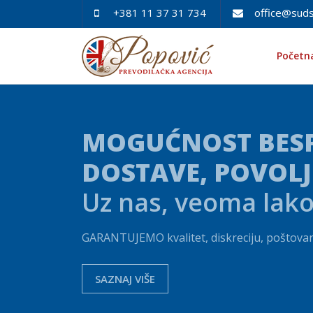
+381 11 37 31 734
office@suds
Početn
MOGUĆNOST BES
DOSTAVE, POVOLJ
Uz nas, veoma lako
GARANTUJEMO kvalitet, diskreciju, poštovan
SAZNAJ VIŠE