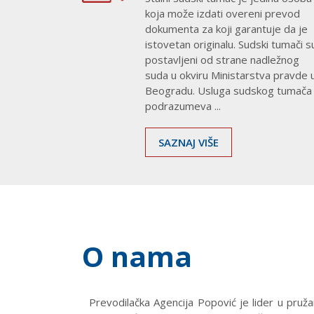
koja može izdati overeni prevod
dokumenta za koji garantuje da je
istovetan originalu. Sudski tumači s
postavljeni od strane nadležnog
suda u okviru Ministarstva pravde 
Beogradu. Usluga sudskog tumača
podrazumeva ...
SAZNAJ VIŠE
nski,
O nama
k...
Prevodilačka Agencija Popović je lider u pruža