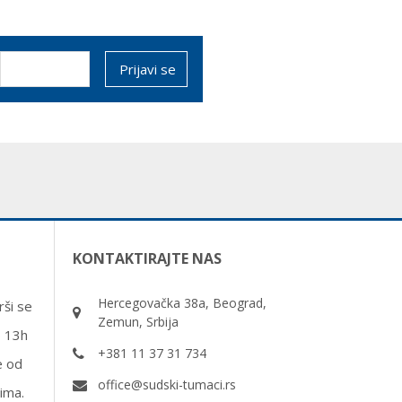
KONTAKTIRAJTE NAS
Hercegovačka 38a, Beograd,
ši se
Zemun, Srbija
o 13h
+381 11 37 31 734
e od
office@sudski-tumaci.rs
ima.