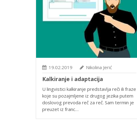
19.02.2019
Nikolina Jerić
Kalkiranje i adaptacija
U lingvistici kalkiranje predstavlja reči ili fraze
koje su pozajmljene iz drugog jezika putem
doslovog prevoda reč za reč. Sam termin je
preuzet iz franc…