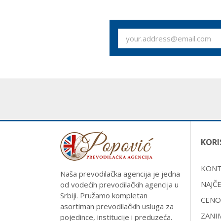
KORI
KON
Naša prevodilačka agencija je jedna
NAJČE
od vodećih prevodilačkih agencija u
Srbiji. Pružamo kompletan
CENO
asortiman prevodilačkih usluga za
ZANI
pojedince, institucije i preduzeća.