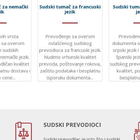
č za nemački
Sudski tumač za francuski
Sudski tum
ik
jezik
j
vih vrsta
Prevođenje sa overom
Prevodim
 sa overom
ovlašćenog sudskog
dokumenta s
h sudskih
prevodioca za francuski jezik.
srpski jezik 
nemački jezik.
Nudimo vrhunski kvalitet
španski je
ličan kvalitet
prevoda, poštovanje rokova,
sudskog prevo
atnu dostavu i
zaštitu podataka i besplatnu
kvalitet, p
 cene...
isporuku dokumenta...
besplatn
SUDSKI PREVODIOCI
Sudski prevodilac je isto što i sudski