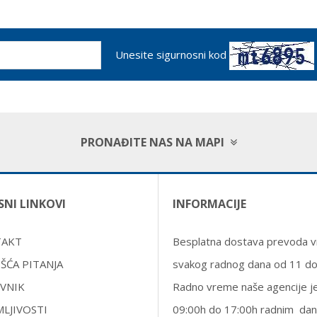
Unesite sigurnosni kod
PRONAĐITE NAS NA MAPI
SNI LINKOVI
INFORMACIJE
TAKT
Besplatna dostava prevoda vr
ŠĆA PITANJA
svakog radnog dana od 11 d
VNIK
Radno vreme naše agencije j
MLJIVOSTI
09:00h do 17:00h radnim dan