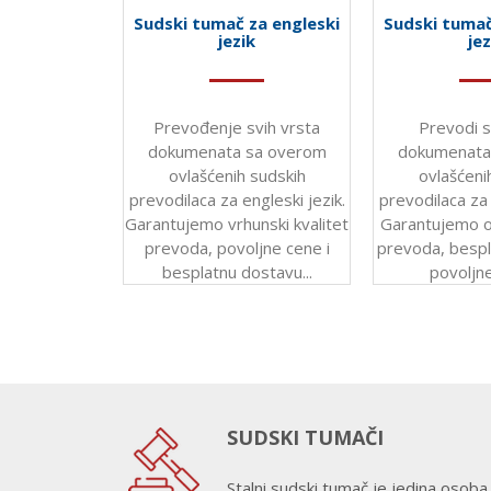
Sudski tumač za engleski
Sudski tuma
jezik
jez
Prevođenje svih vrsta
Prevodi s
dokumenata sa overom
dokumenata
ovlašćenih sudskih
ovlašćeni
prevodilaca za engleski jezik.
prevodilaca za 
Garantujemo vrhunski kvalitet
Garantujemo od
prevoda, povoljne cene i
prevoda, bespl
besplatnu dostavu...
povoljne
SUDSKI TUMAČI
Stalni sudski tumač je jedina osoba