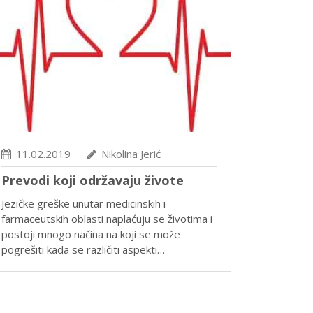
11.02.2019
Nikolina Jerić
Prevodi koji održavaju živote
Jezičke greške unutar medicinskih i
farmaceutskih oblasti naplaćuju se životima i
postoji mnogo načina na koji se može
pogrešiti kada se različiti aspekti…