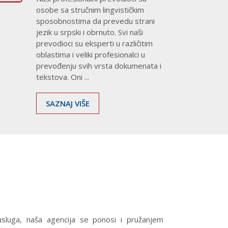
osobe sa stručnim lingvističkim
sposobnostima da prevedu strani
jezik u srpski i obrnuto. Svi naši
prevodioci su eksperti u različitim
oblastima i veliki profesionalci u
prevođenju svih vrsta dokumenata i
tekstova. Oni ...
SAZNAJ VIŠE
Prev
 usluga, naša agencija se ponosi i pružanjem
Prevodilač