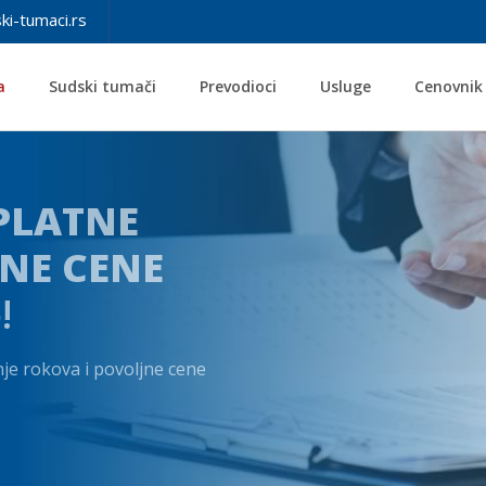
ki-tumaci.rs
a
Sudski tumači
Prevodioci
Usluge
Cenovnik
PLATNE
NE CENE
!
je rokova i povoljne cene