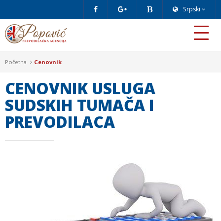
Srpski
Početna
Cenovnik
CENOVNIK USLUGA
SUDSKIH TUMAČA I
PREVODILACA