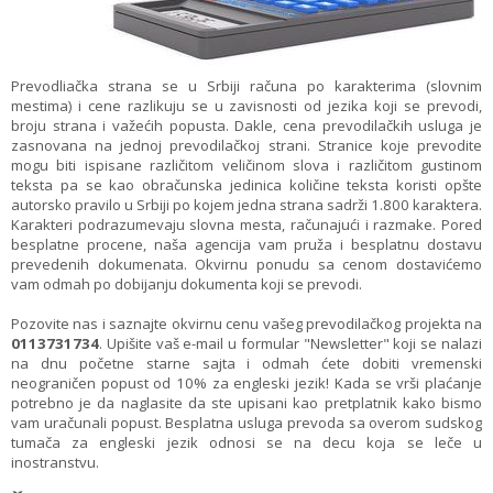
Prevodliačka strana se u Srbiji računa po karakterima (slovnim
mestima) i cene razlikuju se u zavisnosti od jezika koji se prevodi,
broju strana i važećih popusta. Dakle, cena prevodilačkih usluga je
zasnovana na jednoj prevodilačkoj strani. Stranice koje prevodite
mogu biti ispisane različitom veličinom slova i različitom gustinom
teksta pa se kao obračunska jedinica količine teksta koristi opšte
autorsko pravilo u Srbiji po kojem jedna strana sadrži 1.800 karaktera.
Karakteri podrazumevaju slovna mesta, računajući i razmake. Pored
besplatne procene, naša agencija vam pruža i besplatnu dostavu
prevedenih dokumenata. Okvirnu ponudu sa cenom dostavićemo
vam odmah po dobijanju dokumenta koji se prevodi.
Pozovite nas i saznajte okvirnu cenu vašeg prevodilačkog projekta na
0113731734
. Upišite vaš e-mail u formular "Newsletter" koji se nalazi
na dnu početne starne sajta i odmah ćete dobiti vremenski
neograničen popust od 10% za engleski jezik! Kada se vrši plaćanje
potrebno je da naglasite da ste upisani kao pretplatnik kako bismo
vam uračunali popust. Besplatna usluga prevoda sa overom sudskog
tumača za engleski jezik odnosi se na decu koja se leče u
inostranstvu.