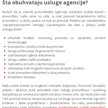
Šta obuhvataju usluge agencije?
Budući da je vlasnik prevodilačke agencije ovlašćeni sudski tumač i
prevodilac, naše cene su niže, a naši prevodi besprekorno tačno
prevedeni i u duhu jezika na koji se prevodi. Radimo po standardima
zapadnoevropskih zemalja. Garantujemo da ćete u sklopu naših
usluga dobiti:
vrhunski kvalitet overenog prevoda uz upotrebu stručne
terminologije
pravopisnu i jezičku kontrolu prevoda
strogo poštovanje dogovorenih rokova
zadržavanje izgleda dokumenta
strogu zaštitu vaših podataka
naknadnu proveru završenog prevoda
uklanjanje svih mogućih nejasnoća vezanih za tekst
svaki prevedeni dokument u dva primerka
besplatnu dostavu
Naši sudski tumači za engleski, nemački, italijanski, francuski, hrvatski,
poljski i španski jezik ponudiće vam usluge prevođenja i sudskog
tumačenja po veoma povoljnim cenama. Svesni smo da nestručan rad
i loš prevod izaziva nesporazume pa se mogu prouzrokovati ogromni
troškovi i štete pojedincima i preduzećima. Za našu prevodilačku
kancelariju rade isključivo provereni
profesionalni sudski prevodioci