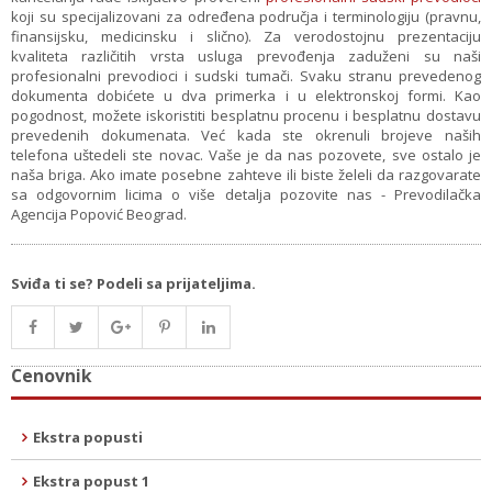
koji su specijalizovani za određena područja i terminologiju (pravnu,
finansijsku, medicinsku i slično). Za verodostojnu prezentaciju
kvaliteta različitih vrsta usluga prevođenja zaduženi su naši
profesionalni prevodioci i sudski tumači. Svaku stranu prevedenog
dokumenta dobićete u dva primerka i u elektronskoj formi. Kao
pogodnost, možete iskoristiti besplatnu procenu i besplatnu dostavu
prevedenih dokumenata. Već kada ste okrenuli brojeve naših
telefona uštedeli ste novac. Vaše je da nas pozovete, sve ostalo je
naša briga. Ako imate posebne zahteve ili biste želeli da razgovarate
sa odgovornim licima o više detalja pozovite nas - Prevodilačka
Agencija Popović Beograd.
Sviđa ti se? Podeli sa prijateljima.
Cenovnik
Ekstra popusti
Ekstra popust 1