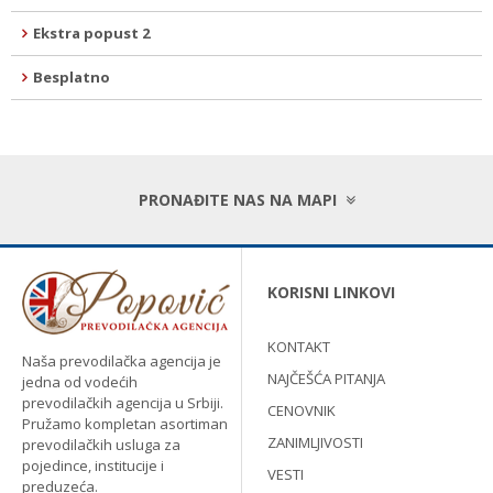
Ekstra popust 2
Besplatno
PRONAĐITE NAS NA MAPI
KORISNI LINKOVI
KONTAKT
Naša prevodilačka agencija je
NAJČEŠĆA PITANJA
jedna od vodećih
prevodilačkih agencija u Srbiji.
CENOVNIK
Pružamo kompletan asortiman
ZANIMLJIVOSTI
prevodilačkih usluga za
pojedince, institucije i
VESTI
preduzeća.