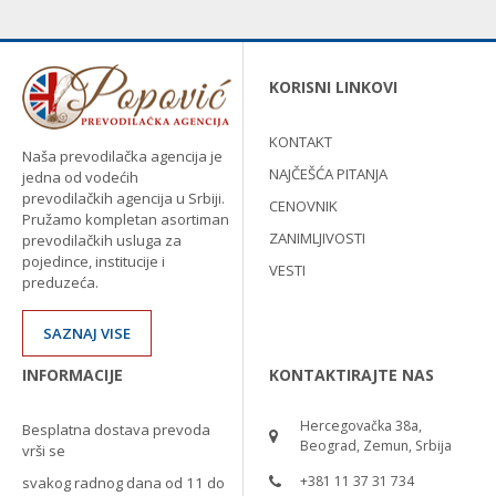
KORISNI LINKOVI
KONTAKT
Naša prevodilačka agencija je
NAJČEŠĆA PITANJA
jedna od vodećih
prevodilačkih agencija u Srbiji.
CENOVNIK
Pružamo kompletan asortiman
ZANIMLJIVOSTI
prevodilačkih usluga za
pojedince, institucije i
VESTI
preduzeća.
SAZNAJ VISE
INFORMACIJE
KONTAKTIRAJTE NAS
Hercegovačka 38a,
Besplatna dostava prevoda
Beograd, Zemun, Srbija
vrši se
+381 11 37 31 734
svakog radnog dana od 11 do