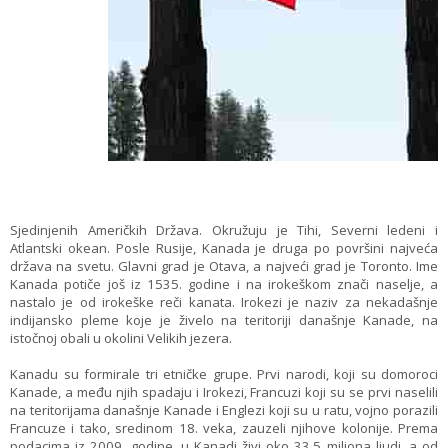
Sjedinjenih Američkih Država. Okružuju je Tihi, Severni ledeni i
Atlantski okean. Posle Rusije, Kanada je druga po površini najveća
država na svetu. Glavni grad je Otava, a najveći grad je Toronto. Ime
Kanada potiče još iz 1535. godine i na irokeškom znači naselje, a
nastalo je od irokeške reči kanata. Irokezi je naziv za nekadašnje
indijansko pleme koje je živelo na teritoriji današnje Kanade, na
istočnoj obali u okolini Velikih jezera.
Kanadu su formirale tri etničke grupe. Prvi narodi, koji su domoroci
Kanade, a među njih spadaju i Irokezi, Francuzi koji su se prvi naselili
na teritorijama današnje Kanade i Englezi koji su u ratu, vojno porazili
Francuze i tako, sredinom 18. veka, zauzeli njihove kolonije. Prema
podacima iz 2009. godine, u Kanadi živi oko 33,5 miliona ljudi, a od