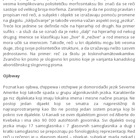
veoma komplikovanu polisitetičku morfosintaksu što znači da se reči
sastoje od velikog broja morfema. Zanimljivo je da ne postoji pravilan i
propisan red reči, a subjekti i objekti se izražavaju pomoću promene
na glagolu. „Isključivanje“ je takođe veoma važan aspekt ovog „jezika“.
Treće lice jednine se definiše niže na hijerarhiji od drugih. Na primer
sufiks – a služi da se označi da je neko „dalji“ na hijerarhiji od nekog
drugog. Imenice se klasifikuju kao „žive“ ili „nežive“ a rod imenica se
mora učiti sa imenicom. Takođe, reči u kri dijalektu mogu biti veoma
duge, zbog svoje polisintetičke strukture, a da izražavaju nešto sasvim
jednostavno. Na primer: reč za školu je kiskinohamātowikamikw.
Zvanično kri pismo je slogovno kri pismo koje je varijanta kanadskog
aboridžinskog slogovnog pisma.
Ojibway
Poznat kao ojibwa, chippewa i otchipwe je domorodački jezik Severne
Amerike koji takođe spada u grupu algonikavskih jezika. Karakteriše
ga niz dijalekata koji imaju lokalna imena i mesne načine pisanja. Ne
postoji jedan dijaekt koji se smatra za najprestižniji ili
najrasprostranjeniji kao što ne postoji jedan sistem pisanja koji bi
pokrio sve dijalekte. U Kanadi se ovim dijalektom govori od Alberte do
Kvebeka i ima oko 90 000 autohtonih govornika. Svi dijalekti ovog
jezika imaju 17 samoglasnika i 7 glasovnih samoglasnika a dugi i
kratki samoglasnici se prepoznaju po fonologijskoj reprezentaciji. Red
reči u rečenici je u glavnom glagol – objekat- subjekat, mada nekad i