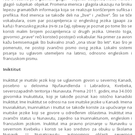
glagol- subjekat- objekat. Promena imenica i glagola ukazuju na široku
lepezu gramatičkih informacija koja se realizuje korišćenjem sufiksa i
prefiksa. Rod imenica se takođe deli na „žive“ i „nežive“. Što se tiče
vokabulara, osim par pozajmljenica iz engleskog jezika (gaapii za
kafu) i francuskog jezika (ni-tii za čaj), ojibway je poznat po tome što se
koristi malim brojem pozajmljenica iz drugih jezika. Umesto toga,
govornici „prave“ reči koristeći postojeći vokabular. Na primer za avion
kažu bemisemagak što bukvalno znači „ona stvar što leti“. Kao šro je
pomenuto, ne postoji zvanično pismo ovog jezika. Lokalni sistemi
pisanja su uglavom utemeljeni na latinici, odnosno engleskom i
francuskom pismu.
Iniktitut
Inuktitut je inuitski jezik koji se uglavnom govori u severnoj Kanadi,
posebno u delovima Njufaundlenda i Labradora, Kvebeka,
severozapadnih teritorija i Nunavuta. Prema 2011. godini, ima 34.000
govornika Inukutituta, koji je takođe poznat kao istočno kanadski
Inuktitut. Ime Inuktitut se odnosi na sve inuitske jezike u Kanadi. Imena
Inuvialuktun, Inuinnaktun i Inuttut se takođe koriste za upućivanje na
inuitske jezike koji se govore u određenim oblastima. Inuktitut ima
zvanični status u Nunavutu, zajedno sa Inuinnaktunom, engleskim i
francuskim jezikom. Inuktitut ima pravno priznanje u Nunaviku u
severnom Kvebeku i koristi se kao sredstvo za obuku u školama
Nunavik. U Nunatsiavutu, autonomnoj oblasti severnog