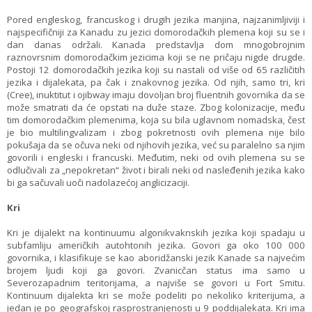
Pored engleskog, francuskog i drugih jezika manjina, najzanimljiviji i
najspecifičniji za Kanadu zu jezici domorodačkih plemena koji su se i
dan danas održali. Kanada predstavlja dom mnogobrojnim
raznovrsnim domorodačkim jezicima koji se ne pričaju nigde drugde.
Postoji 12 domorodačkih jezika koji su nastali od više od 65 različitih
jezika i dijalekata, pa čak i znakovnog jezika. Od njih, samo tri, kri
(Cree), inuktitut i ojibway imaju dovoljan broj fluentnih govornika da se
može smatrati da će opstati na duže staze. Zbog kolonizacije, među
tim domorodačkim plemenima, koja su bila uglavnom nomadska, čest
je bio multilingvalizam i zbog pokretnosti ovih plemena nije bilo
pokušaja da se očuva neki od njihovih jezika, već su paralelno sa njim
govorili i engleski i francuski. Međutim, neki od ovih plemena su se
odlučivali za „nepokretan“ život i birali neki od nasleđenih jezika kako
bi ga sačuvali uoči nadolazećoj anglicizaciji.
Kri
Kri je dijalekt na kontinuumu algonikvaknskih jezika koji spadaju u
subfamliju američkih autohtonih jezika. Govori ga oko 100 000
govornika, i klasifikuje se kao aboridžanski jezik Kanade sa najvećim
brojem ljudi koji ga govori. Zvanicčan status ima samo u
Severozapadnim teritorijama, a najviše se govori u Fort Smitu.
Kontinuum dijalekta kri se može podeliti po nekoliko kriterijuma, a
jedan je po geografskoj rasprostranjenosti u 9 poddijalekata. Kri ima