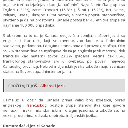
toga se trećina izjašnjava kao „Kanađanin“. Najveća etnička grupa su
Englezi ( 21%), zatim Francuzi (15,8% ), Škoti ( 15.2%), Irci, Nemci,
Italijani, Kinezi, Ukrajinci i Prvi narodi, a prema popisu stanovništva,
utvrđeno je da na prostorima Kanade postoji bar 43 etničke grupe sa
najmanje 100 000 pripadnika.
S obzirom na to da je Kanada dvojezična zemlja, službeni jezici su
engleski i francuski, koji se ravnopravno koriste u federalnim
sudovima, parlamentu i drugim ustanovama od pravnog značaja. Oko
59,7% stanovništva se izjašnjava da im je engleski jezik maternji, dok
francuski kao maternji govori 23,3% građana. Većina, čak 85%,
frankofonog stanovništva živi u Kvebeku, po povšini najvećoj
Kanadskoj provinciji. Neki od indijanskih jezika takođe imaju zvaničan
status na Severozapadnim teritorijama.
PROČITAJTE JOŠ...
Albanski jezik
Uzimajući u obzir da Kanada prima veliki broj izbeglica, pored
engleskog i
francuskog
, postoje grupe stanovništva koje govore
nemačkim, irskim, mandarinskim i drugim jezicima, a takođe se, na
nekim prostorima, održala upotreba indijanskih jezika.
Domorodački jezici Kanade