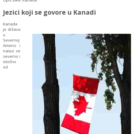
Opis slike: Kanada
Jezici koji se govore u Kanadi
Kanada
je država
u
Severnoj
Americi i
nalazi se
severno i
istočno
od