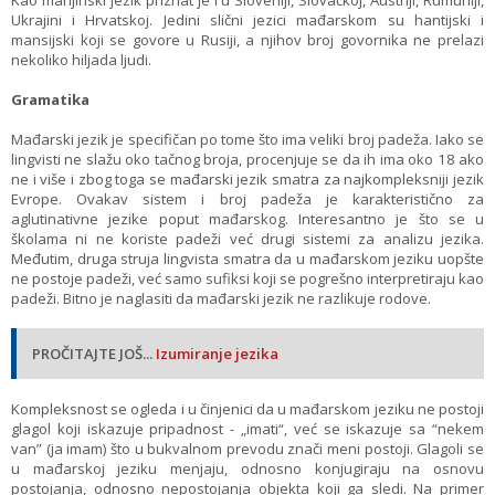
Kao manjinski jezik priznat je i u Sloveniji, Slovačkoj, Austriji, Rumuniji,
Ukrajini i Hrvatskoj. Jedini slični jezici mađarskom su hantijski i
mansijski koji se govore u Rusiji, a njihov broj govornika ne prelazi
nekoliko hiljada ljudi.
Gramatika
Mađarski jezik je specifičan po tome što ima veliki broj padeža. Iako se
lingvisti ne slažu oko tačnog broja, procenjuje se da ih ima oko 18 ako
ne i više i zbog toga se mađarski jezik smatra za najkompleksniji jezik
Evrope. Ovakav sistem i broj padeža je karakteristično za
aglutinativne jezike poput mađarskog. Interesantno je što se u
školama ni ne koriste padeži već drugi sistemi za analizu jezika.
Međutim, druga struja lingvista smatra da u mađarskom jeziku uopšte
ne postoje padeži, već samo sufiksi koji se pogrešno interpretiraju kao
padeži. Bitno je naglasiti da mađarski jezik ne razlikuje rodove.
PROČITAJTE JOŠ...
Izumiranje jezika
Kompleksnost se ogleda i u činjenici da u mađarskom jeziku ne postoji
glagol koji iskazuje pripadnost - „imati“, već se iskazuje sa “nekem
van” (ja imam) što u bukvalnom prevodu znači meni postoji. Glagoli se
u mađarskoj jeziku menjaju, odnosno konjugiraju na osnovu
postojanja, odnosno nepostojanja objekta koji ga sledi. Na primer