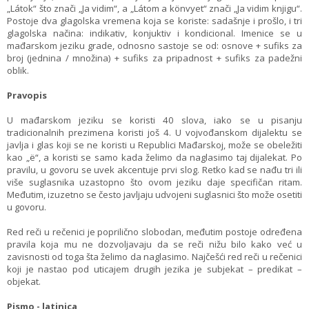
„Látok“ što znači „Ja vidim“, a „Látom a könvyet“ znači „Ja vidim knjigu“.
Postoje dva glagolska vremena koja se koriste: sadašnje i prošlo, i tri
glagolska načina: indikativ, konjuktiv i kondicional. Imenice se u
mađarskom jeziku grade, odnosno sastoje se od: osnove + sufiks za
broj (jednina / množina) + sufiks za pripadnost + sufiks za padežni
oblik.
Pravopis
U mađarskom jeziku se koristi 40 slova, iako se u pisanju
tradicionalnih prezimena koristi još 4. U vojvođanskom dijalektu se
javlja i glas koji se ne koristi u Republici Mađarskoj, može se obeležiti
kao „ë“, a koristi se samo kada želimo da naglasimo taj dijalekat. Po
pravilu, u govoru se uvek akcentuje prvi slog. Retko kad se nađu tri ili
više suglasnika uzastopno što ovom jeziku daje specifičan ritam.
Međutim, izuzetno se često javljaju udvojeni suglasnici što može osetiti
u govoru.
Red reči u rečenici je poprilično slobodan, međutim postoje određena
pravila koja mu ne dozvoljavaju da se reči nižu bilo kako već u
zavisnosti od toga šta želimo da naglasimo. Najčešći red reči u rečenici
koji je nastao pod uticajem drugih jezika je subjekat – predikat –
objekat.
Pismo - latinica