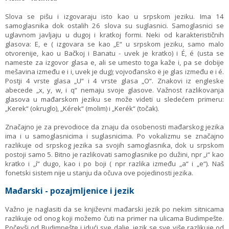
Slova se pišu i izgovaraju isto kao u srpskom jeziku. Ima 14
samoglasnika dok ostalih 26 slova su suglasnici. Samoglasnici se
uglavnom javljaju u dugoj i kratkoj formi. Neki od karakterističnih
glasova: E, e ( izgovara se kao „E“ u srpskom jeziku, samo malo
otvorenije, kao u Bačkoj i Banatu - uvek je kratko) i É, é (usta se
nameste za izgovor glasa e, ali se umesto toga kaže i, pa se dobije
mešavina između e i i, uvek je dug); vojvođansko ë je glas između e i é.
Postji 4 vrste glasa „U“ i 4 vrste glasa „O“. Znakovi iz engleske
abecede „x, y, w, i q“ nemaju svoje glasove. Važnost razlikovanja
glasova u mađarskom jeziku se može videti u sledećem primeru:
„Kerek“ (okruglo), „Kérek“ (molim) i „Kerék“ (točak).
Značajno je za prevodioce da znaju da osobenosti mađarskog jezika
ima i u samoglasnicima i suglasnicima. Po vokalizmu se značajno
razlikuje od srpskog jezika sa svojih samoglasnika, dok u srpskom
postoji samo 5. Bitno je razlikovati samoglasnike po dužini, npr „i“ kao
kratko i „í“ dugo, kao i po boji ( npr razlika između „a“ i „e“). Naš
fonetski sistem nije u stanju da očuva ove pojedinosti jezika.
Mađarski - pozajmljenice i jezik
Važno je naglasiti da se književni mađarski jezik po nekim sitnicama
razlikuje od onog koji možemo čuti na primer na ulicama Budimpešte.
Počevši od Budimpešte i idući sve dalje, jezik se sve više razlikuje od