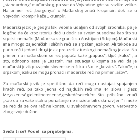
„standardnog“ mađarskog, pa sve do Vojvodine gde su razlike velike.
Na primer reč „burgonya“ u Mađarskoj znači kropmpir, dok se u
Vojvodini krompir kaže „ krumpli“.
Mađarski jezik je geografski veoma udaljen od svojih srodnika, pa je
logično da će kroz istoriju doći u dodir sa svojim susedima kao što su
srpski i nemački (Mađarska se graniči sa Austrijom i Srbijom). Mađarski
ima mnogo zajedničkih i sličnih reči sa srpskim jezikom. Ali takođe su
puno reči i jedan i drugi jezik preuzeli iz turskog i nemačkog jezika. Na
primer: na mađarskom se reč papuča kaže „papucs“, ključ „kulcs“ , a
sto, odnosno astal je „asztal“. Ima situacija u kojima se vidi da je
mađarski jezik pozajmio slovenske reči kao što je „kovács“. Takođe, u
srpskom jeziku se mogu pronaći i mađarske reči na primer „ašov“.
Za mađarski jezik je specifično da reči mogu nastajati spajanjem
kraćih reči, pa tako jedna od najdužih reči ima 44 slova i glasi:
Megszentségteleníthetetlenségeskedéseitekért što približno znači
„kao da za vaše stalno ponašanje ne možete biti oskrnavljeni“ i može
se reći da se ova reč ne koristu u svakodnevnom govoru verovatno
zbog svoje dužine.
Sviđa ti se? Podeli sa prijateljima.