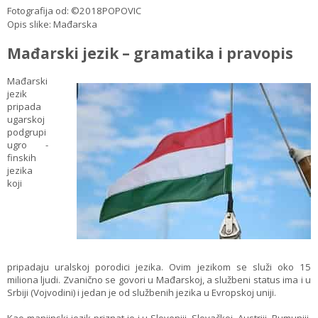
Fotografija od: ©2018POPOVIC
Opis slike: Mađarska
Mađarski jezik – gramatika i pravopis
Mađarski
jezik
pripada
ugarskoj
podgrupi
ugro -
finskih
jezika
koji
pripadaju uralskoj porodici jezika. Ovim jezikom se služi oko 15
miliona ljudi. Zvanično se govori u Mađarskoj, a službeni status ima i u
Srbiji (Vojvodini) i jedan je od službenih jezika u Evropskoj uniji.