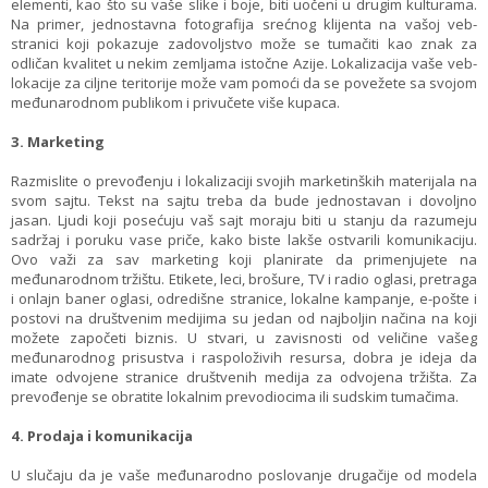
elementi, kao što su vaše slike i boje, biti uočeni u drugim kulturama.
Na primer, jednostavna fotografija srećnog klijenta na vašoj veb-
stranici koji pokazuje zadovoljstvo može se tumačiti kao znak za
odličan kvalitet u nekim zemljama istočne Azije. Lokalizacija vaše veb-
lokacije za ciljne teritorije može vam pomoći da se povežete sa svojom
međunarodnom publikom i privučete više kupaca.
3. Marketing
Razmislite o prevođenju i lokalizaciji svojih marketinških materijala na
svom sajtu. Tekst na sajtu treba da bude jednostavan i dovoljno
jasan. Ljudi koji posećuju vaš sajt moraju biti u stanju da razumeju
sadržaj i poruku vase priče, kako biste lakše ostvarili komunikaciju.
Ovo važi za sav marketing koji planirate da primenjujete na
međunarodnom tržištu. Etikete, leci, brošure, TV i radio oglasi, pretraga
i onlajn baner oglasi, odredišne stranice, lokalne kampanje, e-pošte i
postovi na društvenim medijima su jedan od najboljin načina na koji
možete započeti biznis. U stvari, u zavisnosti od veličine vašeg
međunarodnog prisustva i raspoloživih resursa, dobra je ideja da
imate odvojene stranice društvenih medija za odvojena tržišta. Za
prevođenje se obratite lokalnim prevodiocima ili sudskim tumačima.
4. Prodaja i komunikacija
U slučaju da je vaše međunarodno poslovanje drugačije od modela