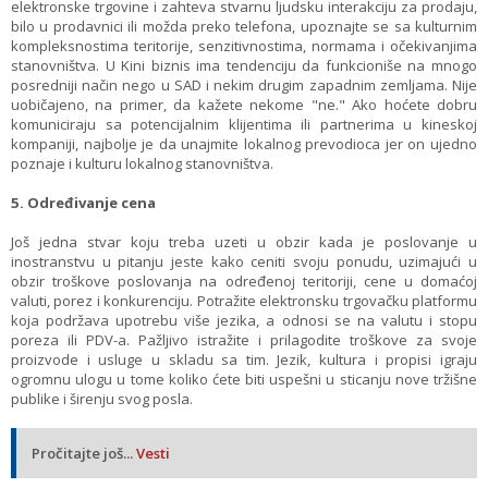
elektronske trgovine i zahteva stvarnu ljudsku interakciju za prodaju,
bilo u prodavnici ili možda preko telefona, upoznajte se sa kulturnim
kompleksnostima teritorije, senzitivnostima, normama i očekivanjima
stanovništva. U Kini biznis ima tendenciju da funkcioniše na mnogo
posredniji način nego u SAD i nekim drugim zapadnim zemljama. Nije
uobičajeno, na primer, da kažete nekome "ne." Ako hoćete dobru
komuniciraju sa potencijalnim klijentima ili partnerima u kineskoj
kompaniji, najbolje je da unajmite lokalnog prevodioca jer on ujedno
poznaje i kulturu lokalnog stanovništva.
5. Određivanje cena
Još jedna stvar koju treba uzeti u obzir kada je poslovanje u
inostranstvu u pitanju jeste kako ceniti svoju ponudu, uzimajući u
obzir troškove poslovanja na određenoj teritoriji, cene u domaćoj
valuti, porez i konkurenciju. Potražite elektronsku trgovačku platformu
koja podržava upotrebu više jezika, a odnosi se na valutu i stopu
poreza ili PDV-a. Pažljivo istražite i prilagodite troškove za svoje
proizvode i usluge u skladu sa tim. Jezik, kultura i propisi igraju
ogromnu ulogu u tome koliko ćete biti uspešni u sticanju nove tržišne
publike i širenju svog posla.
Pročitajte još...
Vesti