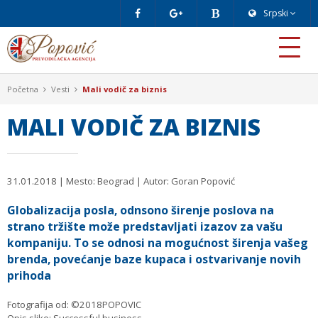
Srpski
Početna
Vesti
Mali vodič za biznis
MALI VODIČ ZA BIZNIS
31.01.2018
| Mesto: Beograd | Autor: Goran Popović
Globalizacija posla, odnsono širenje poslova na
strano tržište može predstavljati izazov za vašu
kompaniju. To se odnosi na mogućnost širenja vašeg
brenda, povećanje baze kupaca i ostvarivanje novih
prihoda
Fotografija od: ©2018POPOVIC