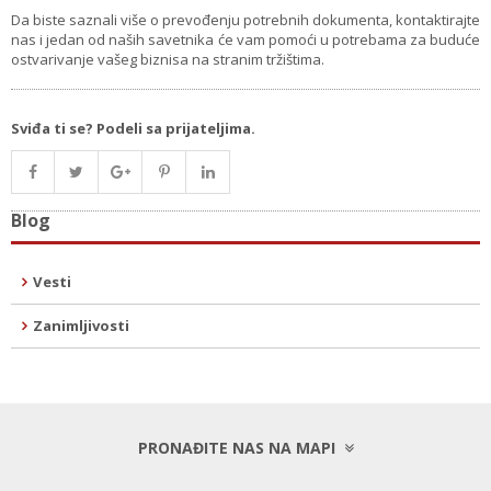
Da biste saznali više o prevođenju potrebnih dokumenta, kontaktirajte
nas i jedan od naših savetnika će vam pomoći u potrebama za buduće
ostvarivanje vašeg biznisa na stranim tržištima.
Sviđa ti se? Podeli sa prijateljima.
Blog
Vesti
Zanimljivosti
PRONAĐITE NAS NA MAPI