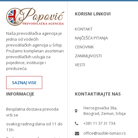
KORISNI LINKOVI
KONTAKT
Naša prevodilačka agencija je
NAJČEŠĆA PITANJA
jedna od vodećih
prevodilačkih agencija u Srbiji.
CENOVNIK
Pružamo kompletan asortiman
ZANIMLJIVOSTI
prevodilačkih usluga za
pojedince, institucije i
VESTI
preduzeća.
SAZNAJ VISE
INFORMACIJE
KONTAKTIRAJTE NAS
Hercegovačka 38a,
Besplatna dostava prevoda
Beograd, Zemun, Srbija
vrši se
+381 11 37 31 734
svakog radnog dana od 11 do
13h
office@sudski-tumaci.rs