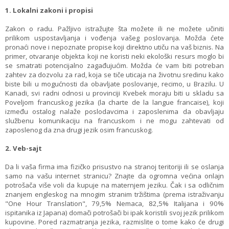
1. Lokalni zakoni i propisi
Zakon o radu. Pažljivo istražujte šta možete ili ne možete učiniti
prilikom uspostavljanja i vođenja vašeg poslovanja. Možda ćete
pronaći nove i nepoznate propise koji direktno utiču na vaš biznis. Na
primer, otvaranje objekta koji ne koristi neki ekološki resurs moglo bi
se smatrati potencijalno zagađujućim. Možda će vam biti potreban
zahtev za dozvolu za rad, koja se tiče uticaja na životnu sredinu kako
biste bili u mogućnosti da obavljate poslovanje, recimo, u Brazilu. U
Kanadi, svi radni odnosi u provinciji Kvebek moraju biti u skladu sa
Poveljom francuskog jezika (la charte de la langue francaise), koji
između ostalog nalaže poslodavcima i zaposlenima da obavljaju
službenu komunikaciju na francuskom i ne mogu zahtevati od
zaposlenog da zna drugi jezik osim francuskog.
2. Veb-sajt
Da li vaša firma ima fizičko prisustvo na stranoj teritoriji ili se oslanja
samo na vašu internet stranicu? Znajte da ogromna većina onlajn
potrošača više voli da kupuje na maternjem jeziku. Čak i sa odličnim
znanjem engleskog na mnogim stranim tržištima (prema istraživanju
"One Hour Translation", 79,5% Nemaca, 82,5% Italijana i 90%
ispitanika iz Japana) domači potrošači bi ipak koristili svoj jezik prilikom
kupovine. Pored razmatranja jezika, razmislite o tome kako će drugi