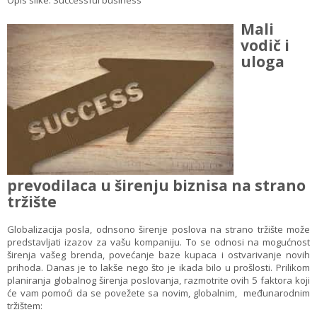
Opis slike: Successful business
Mali
vodič i
uloga
prevodilaca u širenju biznisa na strano
tržište
Globalizacija posla, odnsono širenje poslova na strano tržište može
predstavljati izazov za vašu kompaniju. To se odnosi na mogućnost
širenja vašeg brenda, povećanje baze kupaca i ostvarivanje novih
prihoda. Danas je to lakše nego što je ikada bilo u prošlosti. Prilikom
planiranja globalnog širenja poslovanja, razmotrite ovih 5 faktora koji
će vam pomoći da se povežete sa novim, globalnim, međunarodnim
tržištem: