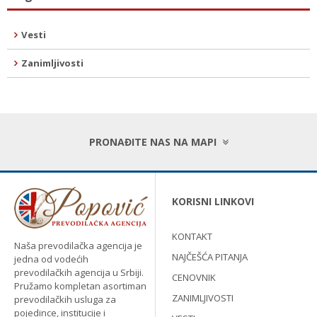
Vesti
Zanimljivosti
PRONAĐITE NAS NA MAPI
KORISNI LINKOVI
KONTAKT
Naša prevodilačka agencija je
NAJČEŠĆA PITANJA
jedna od vodećih
prevodilačkih agencija u Srbiji.
CENOVNIK
Pružamo kompletan asortiman
ZANIMLJIVOSTI
prevodilačkih usluga za
pojedince, institucije i