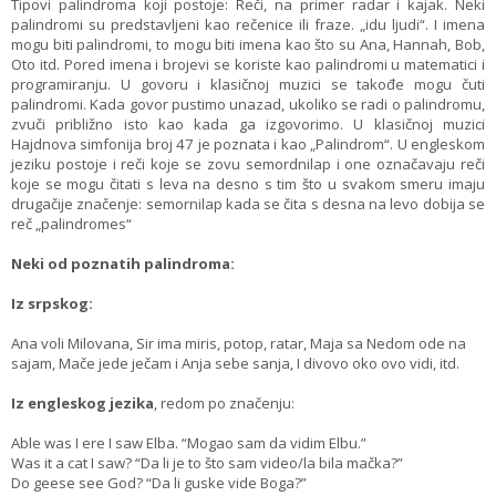
Tipovi palindroma koji postoje: Reči, na primer radar i kajak. Neki
palindromi su predstavljeni kao rečenice ili fraze. „idu ljudi“. I imena
mogu biti palindromi, to mogu biti imena kao što su Ana, Hannah, Bob,
Oto itd. Pored imena i brojevi se koriste kao palindromi u matematici i
programiranju. U govoru i klasičnoj muzici se takođe mogu čuti
palindromi. Kada govor pustimo unazad, ukoliko se radi o palindromu,
zvuči približno isto kao kada ga izgovorimo. U klasičnoj muzici
Hajdnova simfonija broj 47 je poznata i kao „Palindrom“. U engleskom
jeziku postoje i reči koje se zovu semordnilap i one označavaju reči
koje se mogu čitati s leva na desno s tim što u svakom smeru imaju
drugačije značenje: semornilap kada se čita s desna na levo dobija se
reč „palindromes“
Neki od poznatih palindroma:
Iz srpskog:
Ana voli Milovana, Sir ima miris, potop, ratar, Maja sa Nedom ode na
sajam, Mače jede ječam i Anja sebe sanja, I divovo oko ovo vidi, itd.
Iz engleskog jezika
, redom po značenju:
Able was I ere I saw Elba. “Mogao sam da vidim Elbu.”
Was it a cat I saw? “Da li je to što sam video/la bila mačka?”
Do geese see God? “Da li guske vide Boga?”