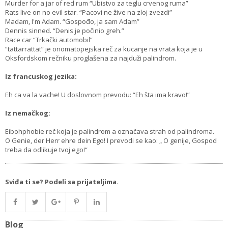
Murder for a jar of red rum “Ubistvo za teglu crvenog ruma”
Rats live on no evil star. “Pacovi ne žive na zloj zvezdi”
Madam, I'm Adam. “Gospođo, ja sam Adam”
Dennis sinned. “Denis je počinio greh.”
Race car “Trkački automobil”
“tattarrattat” je onomatopejska reč za kucanje na vrata koja je u
Oksfordskom rečniku proglašena za najduži palindrom.
Iz francuskog jezika:
Eh ca va la vache! U doslovnom prevodu: “Eh šta ima kravo!”
Iz nemačkog:
Eibohphobie reč koja je palindrom a označava strah od palindroma.
O Genie, der Herr ehre dein Ego! I prevodi se kao: „ O genije, Gospod
treba da odlikuje tvoj ego!“
Sviđa ti se? Podeli sa prijateljima.
Blog