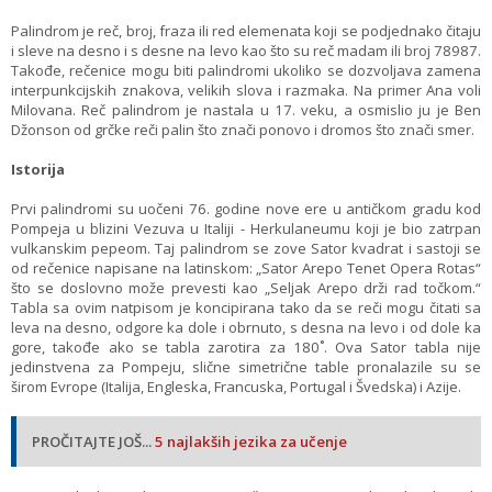
Palindrom je reč, broj, fraza ili red elemenata koji se podjednako čitaju
i sleve na desno i s desne na levo kao što su reč madam ili broj 78987.
Takođe, rečenice mogu biti palindromi ukoliko se dozvoljava zamena
interpunkcijskih znakova, velikih slova i razmaka. Na primer Ana voli
Milovana. Reč palindrom je nastala u 17. veku, a osmislio ju je Ben
Džonson od grčke reči palin što znači ponovo i dromos što znači smer.
Istorija
Prvi palindromi su uočeni 76. godine nove ere u antičkom gradu kod
Pompeja u blizini Vezuva u Italiji - Herkulaneumu koji je bio zatrpan
vulkanskim pepeom. Taj palindrom se zove Sator kvadrat i sastoji se
od rečenice napisane na latinskom: „Sator Arepo Tenet Opera Rotas“
što se doslovno može prevesti kao „Seljak Arepo drži rad točkom.“
Tabla sa ovim natpisom je koncipirana tako da se reči mogu čitati sa
leva na desno, odgore ka dole i obrnuto, s desna na levo i od dole ka
gore, takođe ako se tabla zarotira za 180˚. Ova Sator tabla nije
jedinstvena za Pompeju, slične simetrične table pronalazile su se
širom Evrope (Italija, Engleska, Francuska, Portugal i Švedska) i Azije.
PROČITAJTE JOŠ...
5 najlakših jezika za učenje