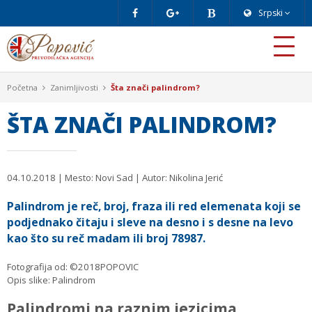
Srpski
Početna
Zanimljivosti
Šta znači palindrom?
ŠTA ZNAČI PALINDROM?
04.10.2018
| Mesto: Novi Sad | Autor: Nikolina Jerić
Palindrom je reč, broj, fraza ili red elemenata koji se
podjednako čitaju i sleve na desno i s desne na levo
kao što su reč madam ili broj 78987.
Fotografija od: ©2018POPOVIC
Opis slike: Palindrom
Palindromi na raznim jezicima