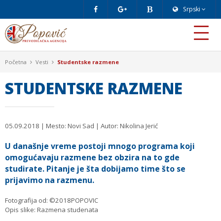
Srpski
Početna
Vesti
Studentske razmene
STUDENTSKE RAZMENE
05.09.2018
| Mesto: Novi Sad | Autor: Nikolina Jerić
U današnje vreme postoji mnogo programa koji
omogućavaju razmene bez obzira na to gde
studirate. Pitanje je šta dobijamo time što se
prijavimo na razmenu.
Fotografija od: ©2018POPOVIC
Opis slike: Razmena studenata