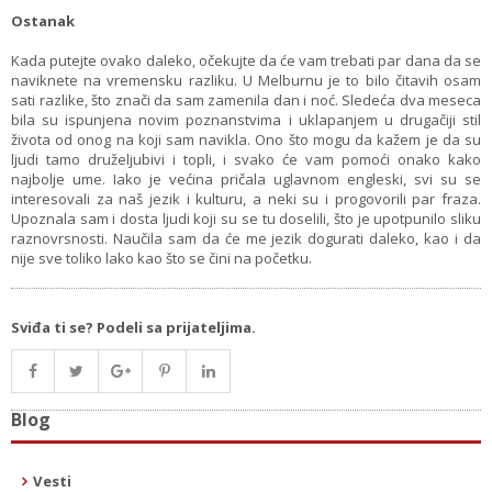
Ostanak
Kada putejte ovako daleko, očekujte da će vam trebati par dana da se
naviknete na vremensku razliku. U Melburnu je to bilo čitavih osam
sati razlike, što znači da sam zamenila dan i noć. Sledeća dva meseca
bila su ispunjena novim poznanstvima i uklapanjem u drugačiji stil
života od onog na koji sam navikla. Ono što mogu da kažem je da su
ljudi tamo druželjubivi i topli, i svako će vam pomoći onako kako
najbolje ume. Iako je većina pričala uglavnom engleski, svi su se
interesovali za naš jezik i kulturu, a neki su i progovorili par fraza.
Upoznala sam i dosta ljudi koji su se tu doselili, što je upotpunilo sliku
raznovrsnosti. Naučila sam da će me jezik dogurati daleko, kao i da
nije sve toliko lako kao što se čini na početku.
Sviđa ti se? Podeli sa prijateljima.
Blog
Vesti