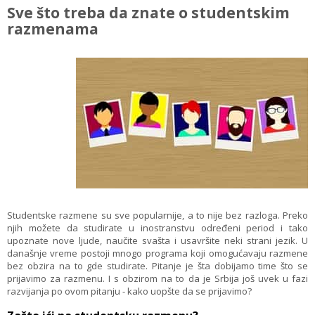
Sve što treba da znate o studentskim
razmenama
Studentske razmene su sve popularnije, a to nije bez razloga. Preko
njih možete da studirate u inostranstvu određeni period i tako
upoznate nove ljude, naučite svašta i usavršite neki strani jezik. U
današnje vreme postoji mnogo programa koji omogućavaju razmene
bez obzira na to gde studirate. Pitanje je šta dobijamo time što se
prijavimo za razmenu. I s obzirom na to da je Srbija još uvek u fazi
razvijanja po ovom pitanju - kako uopšte da se prijavimo?