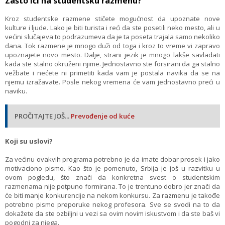
Zašto ići na studentsku razmenu?
Kroz studentske razmene stičete mogućnost da upoznate nove
kulture i ljude. Lako je biti turista i reći da ste posetili neko mesto, ali u
većini slučajeva to podrazumeva da je ta poseta trajala samo nekoliko
dana. Tok razmene je mnogo duži od toga i kroz to vreme vi zapravo
upoznajete novo mesto. Dalje, strani jezik je mnogo lakše savladati
kada ste stalno okruženi njime. Jednostavno ste forsirani da ga stalno
vežbate i nećete ni primetiti kada vam je postala navika da se na
njemu izražavate. Posle nekog vremena će vam jednostavno preći u
naviku.
PROČITAJTE JOŠ...
Prevođenje od kuće
Koji su uslovi?
Za većinu ovakvih programa potrebno je da imate dobar prosek i jako
motivaciono pismo. Kao što je pomenuto, Srbija je još u razvitku u
ovom pogledu, što znači da konkretna svest o studentskim
razmenama nije potpuno formirana. To je trentuno dobro jer znači da
će biti manje konkurencije na nekom konkursu. Za razmenu je takođe
potrebno pismo preporuke nekog profesora. Sve se svodi na to da
dokažete da ste ozbiljni u vezi sa ovim novim iskustvom i da ste baš vi
pogodni za njega.