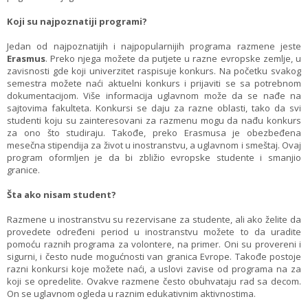
Koji su najpoznatiji programi?
Jedan od najpoznatijih i najpopularnijih programa razmene jeste
Erasmus
. Preko njega možete da putjete u razne evropske zemlje, u
zavisnosti gde koji univerzitet raspisuje konkurs. Na početku svakog
semestra možete naći aktuelni konkurs i prijaviti se sa potrebnom
dokumentacijom. Više informacija uglavnom može da se nađe na
sajtovima fakulteta. Konkursi se daju za razne oblasti, tako da svi
studenti koju su zainteresovani za razmenu mogu da nađu konkurs
za ono što studiraju. Takođe, preko Erasmusa je obezbeđena
mesečna stipendija za život u inostranstvu, a uglavnom i smeštaj. Ovaj
program oformljen je da bi zbližio evropske studente i smanjio
granice.
Šta ako nisam student?
Razmene u inostranstvu su rezervisane za studente, ali ako želite da
provedete određeni period u inostranstvu možete to da uradite
pomoću raznih programa za volontere, na primer. Oni su provereni i
sigurni, i često nude mogućnosti van granica Evrope. Takođe postoje
razni konkursi koje možete naći, a uslovi zavise od programa na za
koji se opredelite. Ovakve razmene često obuhvataju rad sa decom.
On se uglavnom ogleda u raznim edukativnim aktivnostima.