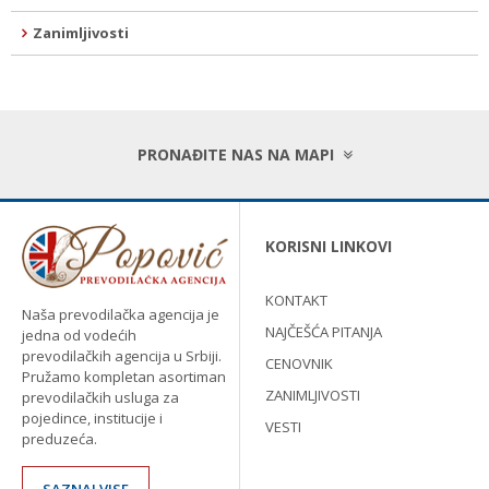
Zanimljivosti
PRONAĐITE NAS NA MAPI
KORISNI LINKOVI
KONTAKT
Naša prevodilačka agencija je
NAJČEŠĆA PITANJA
jedna od vodećih
prevodilačkih agencija u Srbiji.
CENOVNIK
Pružamo kompletan asortiman
ZANIMLJIVOSTI
prevodilačkih usluga za
pojedince, institucije i
VESTI
preduzeća.