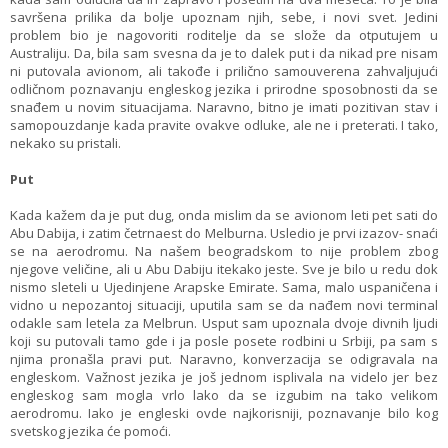
savršena prilika da bolje upoznam njih, sebe, i novi svet. Jedini
problem bio je nagovoriti roditelje da se slože da otputujem u
Australiju. Da, bila sam svesna da je to dalek put i da nikad pre nisam
ni putovala avionom, ali takođe i prilično samouverena zahvaljujući
odličnom poznavanju engleskog jezika i prirodne sposobnosti da se
snađem u novim situacijama. Naravno, bitno je imati pozitivan stav i
samopouzdanje kada pravite ovakve odluke, ale ne i preterati. I tako,
nekako su pristali.
Put
Kada kažem da je put dug, onda mislim da se avionom leti pet sati do
Abu Dabija, i zatim četrnaest do Melburna. Usledio je prvi izazov- snaći
se na aerodromu. Na našem beogradskom to nije problem zbog
njegove veličine, ali u Abu Dabiju itekako jeste. Sve je bilo u redu dok
nismo sleteli u Ujedinjene Arapske Emirate. Sama, malo uspaničena i
vidno u nepozantoj situaciji, uputila sam se da nađem novi terminal
odakle sam letela za Melbrun. Usput sam upoznala dvoje divnih ljudi
koji su putovali tamo gde i ja posle posete rodbini u Srbiji, pa sam s
njima pronašla pravi put. Naravno, konverzacija se odigravala na
engleskom. Važnost jezika je još jednom isplivala na videlo jer bez
engleskog sam mogla vrlo lako da se izgubim na tako velikom
aerodromu. Iako je engleski ovde najkorisniji, poznavanje bilo kog
svetskog jezika će pomoći.