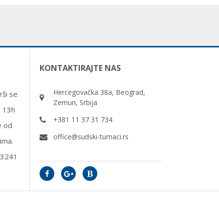
KONTAKTIRAJTE NAS
Hercegovačka 38a, Beograd,
ši se
Zemun, Srbija
o 13h
+381 11 37 31 734
e od
office@sudski-tumaci.rs
ima.
33241