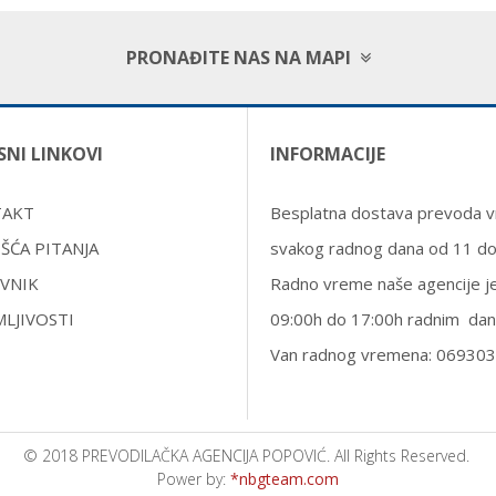
PRONAĐITE NAS NA MAPI
SNI LINKOVI
INFORMACIJE
TAKT
Besplatna dostava prevoda vr
ŠĆA PITANJA
svakog radnog dana od 11 d
VNIK
Radno vreme naše agencije j
MLJIVOSTI
09:00h do 17:00h radnim dan
Van radnog vremena: 06930
© 2018 PREVODILAČKA AGENCIJA POPOVIĆ. All Rights Reserved.
Power by:
*nbgteam.com