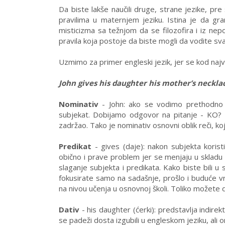
Da biste lakše naučili druge, strane jezike, p
pravilima u maternjem jeziku. Istina je da gr
misticizma sa težnjom da se filozofira i iz n
pravila koja postoje da biste mogli da vodite 
Uzmimo za primer engleski jezik, jer se kod najvi
John gives his daughter his mother’s neckla
Nominativ
- John: ako se vodimo prethodno 
subjekat. Dobijamo odgovor na pitanje - KO? E
zadržao. Tako je nominativ osnovni oblik reči, koji
Predikat
- gives (daje): nakon subjekta koris
obično i prave problem jer se menjaju u sklad
slaganje subjekta i predikata. Kako biste bili
fokusirate samo na sadašnje, prošlo i buduće vre
na nivou učenja u osnovnoj školi. Toliko možete 
Dativ
- his daughter (ćerki): predstavlja indir
se padeži dosta izgubili u engleskom jeziku, ali 