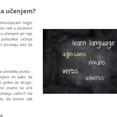
 za učenjem?
entuzijazam naglo
 se radi u pisanom
za učenjem jer nije
 polaznika učenja
eć poznaju, bez da
urednika jezika -
šnjava im kako da
či jednu do druge,
 ne znamo ko vrši
pitanja zašto?! Na
tu da bismo dali
tu