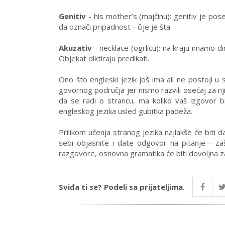
Genitiv
- his mother’s (majčinu): genitiv je po
da označi pripadnost - čije je šta.
Akuzativ
- necklace (ogrlicu): na kraju imamo di
Objekat diktiraju predikati.
Ono što engleski jezik još ima ali ne postoji 
govornog područja jer nismo razvili osećaj za n
da se radi o strancu, ma koliko vaš izgovor bi
engleskog jezika usled gubitka padeža.
Prilikom učenja stranog jezika najlakše će biti d
sebi objasnite i date odgovor na pitanje - za
razgovore, osnovna gramatika će biti dovoljna za
Sviđa ti se? Podeli sa prijateljima.