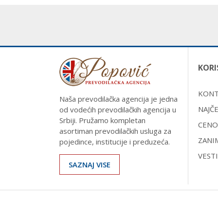
KORI
KON
Naša prevodilačka agencija je jedna
NAJČE
od vodećih prevodilačkih agencija u
Srbiji. Pružamo kompletan
CENO
asortiman prevodilačkih usluga za
ZANI
pojedince, institucije i preduzeća.
VESTI
SAZNAJ VISE