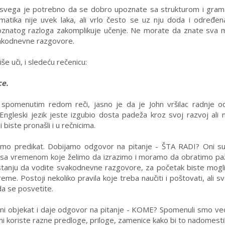
re svega je potrebno da se dobro upoznate sa strukturom i gram
amatika nije uvek laka, ali vrlo često se uz nju doda i određe
epoznatog razloga zakomplikuje učenje. Ne morate da znate sva
svakodnevne razgovore.
še uči, i sledeću rečenicu:
ce.
spomenutim redom reči, jasno je da je John vršilac radnje o
ngleski jezik jeste izgubio dosta padeža kroz svoj razvoj ali 
 biste pronašli i u rečnicima.
timo predikat. Dobijamo odgovor na pitanje - ŠTA RADI? Oni su 
u sa vremenom koje želimo da izrazimo i moramo da obratimo pa
 u stanju da vodite svakodnevne razgovore, za početak biste mogl
me. Postoji nekoliko pravila koje treba naučiti i poštovati, ali sv
da se posvetite.
ektni objekat i daje odgovor na pitanje - KOME? Spomenuli smo ve
oni koriste razne predloge, priloge, zamenice kako bi to nadomestil