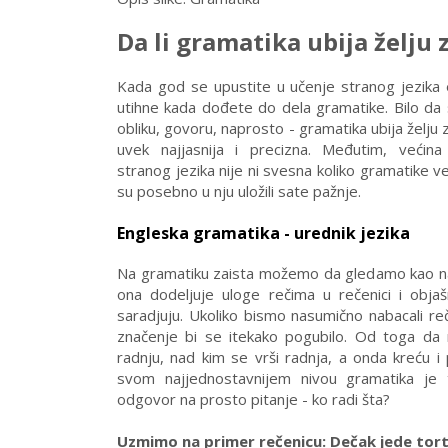
Da li gramatika ubija želju
Kada god se upustite u učenje stranog jezika 
utihne kada dođete do dela gramatike. Bilo da
obliku, govoru, naprosto - gramatika ubija želju 
uvek najjasnija i precizna. Međutim, većina
stranog jezika nije ni svesna koliko gramatike v
su posebno u nju uložili sate pažnje.
Engleska gramatika - urednik jezika
Na gramatiku zaista možemo da gledamo kao na 
ona dodeljuje uloge rečima u rečenici i obja
saradjuju. Ukoliko bismo nasumično nabacali re
značenje bi se itekako pogubilo. Od toga da
radnju, nad kim se vrši radnja, a onda kreću i 
svom najjednostavnijem nivou gramatika je 
odgovor na prosto pitanje - ko radi šta?
Uzmimo na primer rečenicu: Dečak jede tor