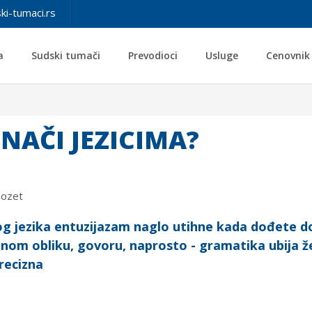
ki-tumaci.rs
a
Sudski tumači
Prevodioci
Usluge
Cenovnik
NAČI JEZICIMA?
Dozet
og jezika entuzijazam naglo utihne kada dođete d
sanom obliku, govoru, naprosto - gramatika ubija ž
precizna