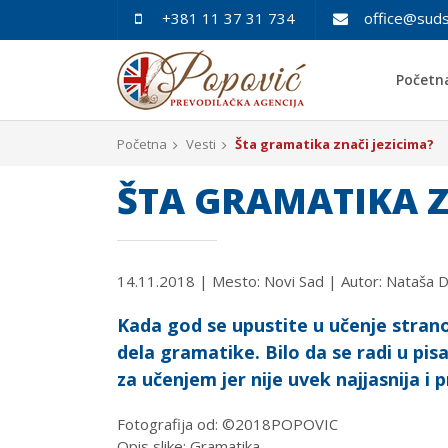
+381 11 37 31 734
office@suds
Početn
Početna
Vesti
Šta gramatika znači jezicima?
ŠTA GRAMATIKA Z
14.11.2018
| Mesto: Novi Sad | Autor: Nataša 
Kada god se upustite u učenje stran
dela gramatike. Bilo da se radi u pi
za učenjem jer nije uvek najjasnija i 
Fotografija od: ©2018POPOVIC
Opis slike: Gramatika