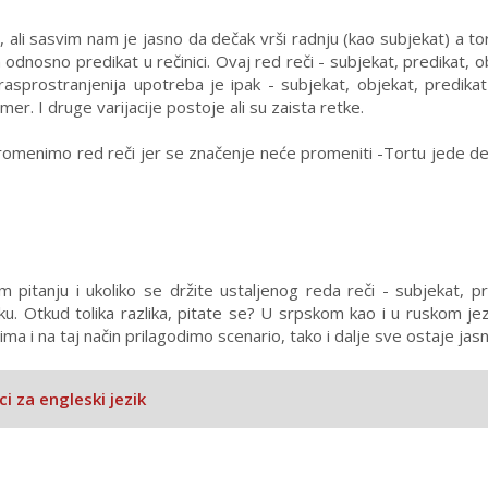
, ali sasvim nam je jasno da dečak vrši radnju (kao subjekat) a tor
 odnosno predikat u rečinici. Ovaj red reči - subjekat, predikat, o
sprostranjenija upotreba je ipak - subjekat, objekat, predikat
mer. I druge varijacije postoje ali su zaista retke.
omenimo red reči jer se značenje neće promeniti -Tortu jede de
 pitanju i ukoliko se držite ustaljenog reda reči - subjekat, pr
u. Otkud tolika razlika, pitate se? U srpskom kao i u ruskom jez
a i na taj način prilagodimo scenario, tako i dalje sve ostaje jasn
i za engleski jezik