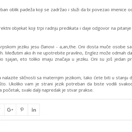
seban oblik padeža koji se zadržao i služi da bi povezao imenice 
rektni objekat koji trpi radnju predikata i daje odgovor na pitanje
u srpskom jeziku jesu članovi - a,an,the. Oni dosta muče osobe s
jih. Međutim ako ih ne upotrebite pravilno, Englez može odmah da
o sjajan, eto toliko imaju značaja u jeziku. Oni su još jedan p
a nalazite sličnosti sa maternjim jezikom, tako ćete biti u stanju 
što. Ukoliko vam je strani jezik potreban da biste vodili svak
 početak, svaki dalji napredak je stvar prakse.