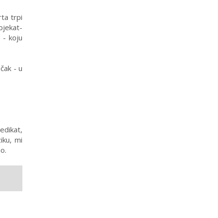
ta trpi
bjekat-
 - koju
čak - u
edikat,
iku, mi
o.