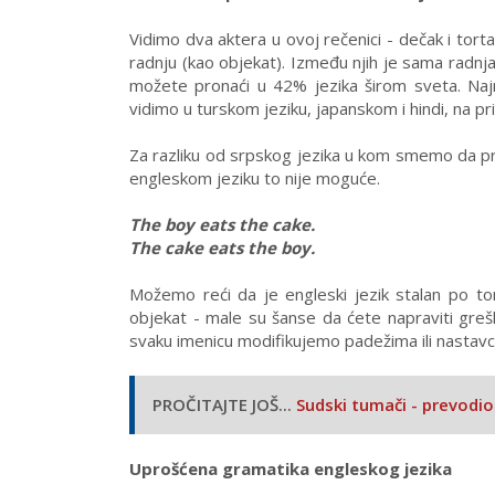
Vidimo dva aktera u ovoj rečenici - dečak i torta
radnju (kao objekat). Između njih je sama radnja
možete pronaći u 42% jezika širom sveta. Najra
vidimo u turskom jeziku, japanskom i hindi, na pri
Za razliku od srpskog jezika u kom smemo da pr
engleskom jeziku to nije moguće.
The boy eats the cake.
The cake eats the boy.
Možemo reći da je engleski jezik stalan po tom
objekat - male su šanse da ćete napraviti grešk
svaku imenicu modifikujemo padežima ili nastavcim
PROČITAJTE JOŠ...
Sudski tumači - prevodioc
Uprošćena gramatika engleskog jezika