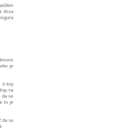
atičkim
na doza
 moguća
dnosno
neke je
ti koji
žnju na
i da se
e to je
ć da su
i.