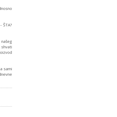
odnosno
 - ŠTA?
a našeg
 shvati
roizvod
da sami
odnevne